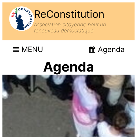
ReConstitution
Association citoyenne pour un
renouveau démocratique
MENU
Agenda
Agenda