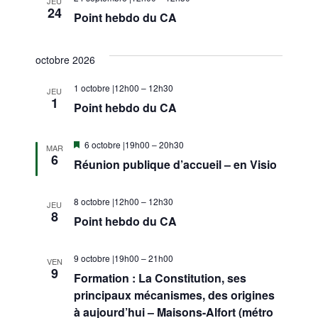
JEU
24
Point hebdo du CA
octobre 2026
1 octobre |12h00
–
12h30
JEU
1
Point hebdo du CA
Mis
6 octobre |19h00
–
20h30
MAR
en
6
Réunion publique d’accueil – en Visio
avant
8 octobre |12h00
–
12h30
JEU
8
Point hebdo du CA
9 octobre |19h00
–
21h00
VEN
9
Formation : La Constitution, ses
principaux mécanismes, des origines
à aujourd’hui – Maisons-Alfort (métro