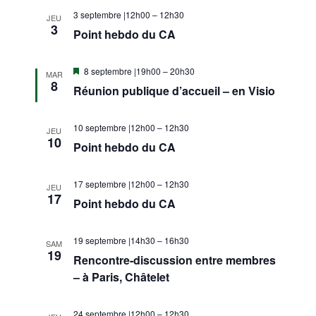
3 septembre |12h00
–
12h30
JEU
3
Point hebdo du CA
Mis
8 septembre |19h00
–
20h30
MAR
en
8
Réunion publique d’accueil – en Visio
avant
10 septembre |12h00
–
12h30
JEU
10
Point hebdo du CA
17 septembre |12h00
–
12h30
JEU
17
Point hebdo du CA
19 septembre |14h30
–
16h30
SAM
19
Rencontre-discussion entre membres
– à Paris, Châtelet
24 septembre |12h00
–
12h30