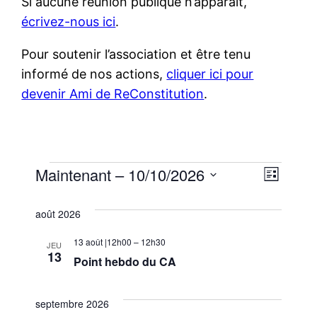
Si aucune réunion publique n’apparaît,
écrivez-nous ici
.
Pour soutenir l’association et être tenu
informé de nos actions,
cliquer ici pour
devenir Ami de ReConstitution
.
Évènements
Navi
Navi
Maintenant
 – 
10/10/2026
Liste
Sélectionnez
de
par
août 2026
une
vue
cons
date.
13 août |12h00
–
12h30
Évè
JEU
13
Point hebdo du CA
septembre 2026