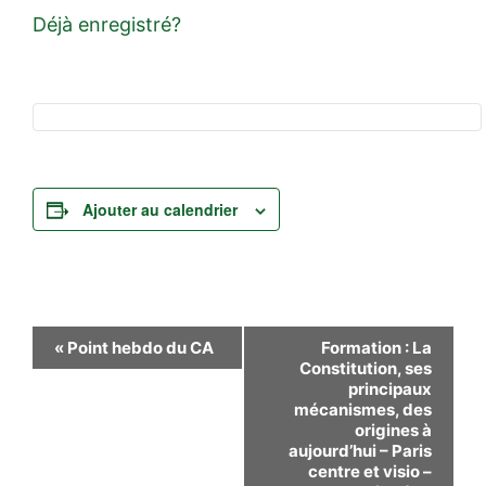
Déjà enregistré?
Ajouter au calendrier
Navigation
«
Point hebdo du CA
Formation : La
Constitution, ses
Évènement
principaux
mécanismes, des
origines à
aujourd’hui – Paris
centre et visio –