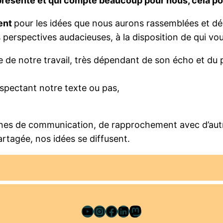
résente et qui compte beaucoup pour nous, cela pour
ent
pour les idées que nous aurons rassemblées et déba
s perspectives audacieuses, à la disposition de qui vou
e de notre travail, très dépendant de son écho et du p
espectant notre texte ou pas,
nes de communication, de rapprochement avec d’autres
artagée, nos idées se diffusent.
YouTube
Instagram
Facebook
LinkedIn
Mastodon