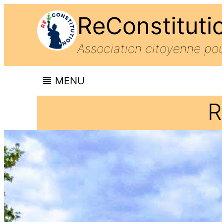
ReConstituti
Association citoyenne p
MENU
R