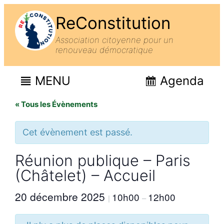
ReConstitution
Association citoyenne pour un
renouveau démocratique
MENU
Agenda
« Tous les Évènements
Cet évènement est passé.
Réunion publique – Paris
(Châtelet) – Accueil
20 décembre 2025
10h00
12h00
|
–