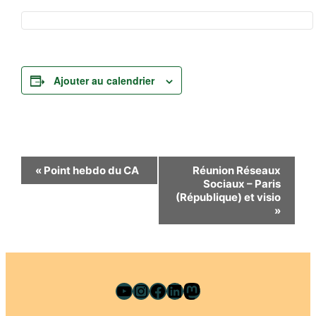
Ajouter au calendrier
Navigation
«
Point hebdo du CA
Réunion Réseaux
Sociaux – Paris
Évènement
(République) et visio
»
YouTube
Instagram
Facebook
LinkedIn
Mastodon