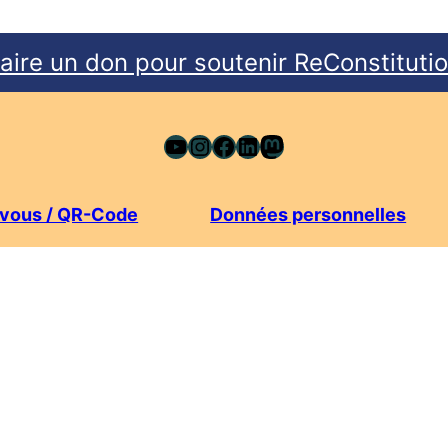
aire un don pour soutenir ReConstituti
YouTube
Instagram
Facebook
LinkedIn
Mastodon
e vous / QR-Code
Données personnelles