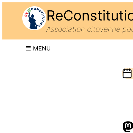
ReConstituti
Association citoyenne p
MENU