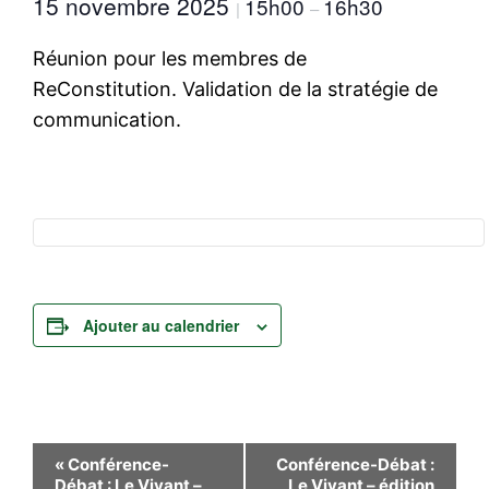
15 novembre 2025
15h00
16h30
|
–
Réunion pour les membres de
ReConstitution. Validation de la stratégie de
communication.
Ajouter au calendrier
Navigation
«
Conférence-
Conférence-Débat :
Débat : Le Vivant –
Le Vivant – édition