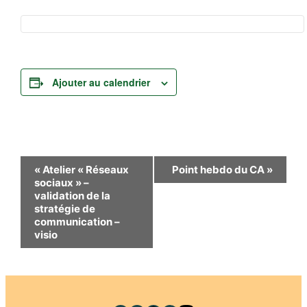
Ajouter au calendrier
Navigation
«
Atelier « Réseaux
Point hebdo du CA
»
sociaux » –
Évènement
validation de la
stratégie de
communication –
visio