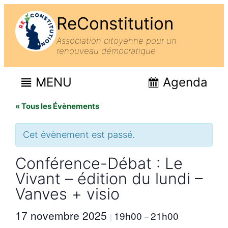
ReConstitution
Association citoyenne pour un
renouveau démocratique
MENU
Agenda
« Tous les Évènements
Cet évènement est passé.
Conférence-Débat : Le
Vivant – édition du lundi –
Vanves + visio
17 novembre 2025
19h00
21h00
|
–