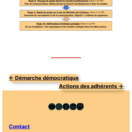
← Démarche démocratique
Actions des adhérents →
YouTube
Instagram
Facebook
LinkedIn
Mastodon
Contact